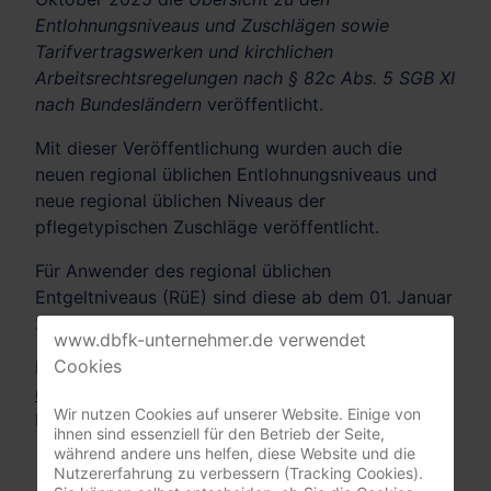
Entlohnungsniveaus und Zuschlägen sowie
Tarifvertragswerken und kirchlichen
Arbeitsrechtsregelungen nach § 82c Abs. 5 SGB XI
nach Bundesländern
veröffentlicht.
Mit dieser Veröffentlichung wurden auch die
neuen regional üblichen Entlohnungsniveaus und
neue regional üblichen Niveaus der
pflegetypischen Zuschläge veröffentlicht.
Für Anwender des regional üblichen
Entgeltniveaus (RüE) sind diese ab dem 01. Januar
2026 verbindlich anzuwenden.
www.dbfk-unternehmer.de verwendet
Cookies
Die Veröffentlichung stellen wir unter
www.dbfk-
unternehmer.de/tariftreuerichtlinien
zum
Wir nutzen Cookies auf unserer Website. Einige von
Download zur Verfügung.
ihnen sind essenziell für den Betrieb der Seite,
während andere uns helfen, diese Website und die
Nutzererfahrung zu verbessern (Tracking Cookies).