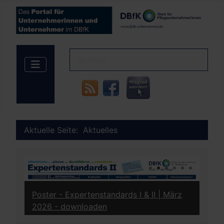
Aktuelle Seite:
Aktuelles
Poster / Infoblatt - Leistungen der
 II | März
Pflegeversicherung | ab 01. Januar 2026 
downloaden