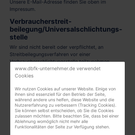
Unsere E-Mail-Adresse finden Sie oben im
Impressum.
Verbraucher­streit­
beilegung/Universal­schlichtungs­
stelle
Wir sind nicht bereit oder verpflichtet, an
Streitbeilegungsverfahren vor einer
Verbraucherschlichtungsstelle teilzunehmen.
www.dbfk-unternehmer.de verwendet
Cookies
Mitgliederbereich
Wir nutzen Cookies auf unserer Website. Einige von
ihnen sind essenziell für den Betrieb der Seite,
nur registrierte Pflegeunternehmer:innen
während andere uns helfen, diese Website und die
(DBfK Nordwest + Südost)
Nutzererfahrung zu verbessern (Tracking Cookies).
Sie können selbst entscheiden, ob Sie die Cookies
Benutzername
zulassen möchten. Bitte beachten Sie, dass bei einer
Ablehnung womöglich nicht mehr alle
Funktionalitäten der Seite zur Verfügung stehen.
Passwort