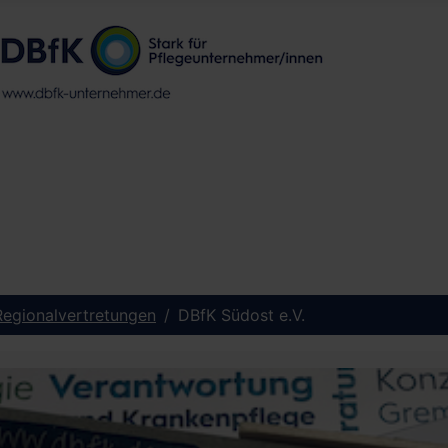
Regionalvertretungen
DBfK Südost e.V.