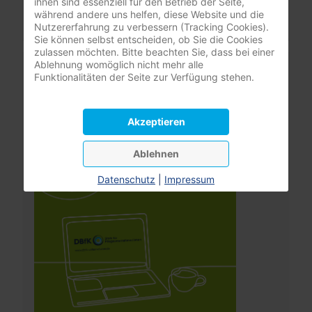
ihnen sind essenziell für den Betrieb der Seite,
Benutzername vergessen?
während andere uns helfen, diese Website und die
Nutzererfahrung zu verbessern (Tracking Cookies).
Sie können selbst entscheiden, ob Sie die Cookies
zulassen möchten. Bitte beachten Sie, dass bei einer
Leistungsrechner
Ablehnung womöglich nicht mehr alle
Funktionalitäten der Seite zur Verfügung stehen.
Pflegeversicherung
Akzeptieren
Ablehnen
Datenschutz
|
Impressum