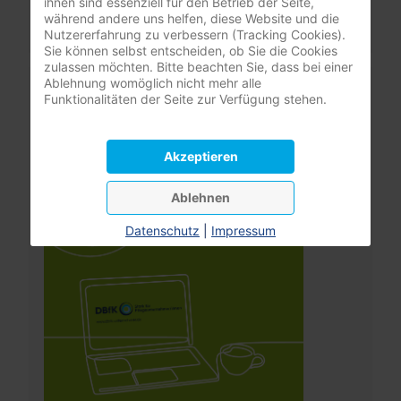
ihnen sind essenziell für den Betrieb der Seite,
Benutzername vergessen?
während andere uns helfen, diese Website und die
Nutzererfahrung zu verbessern (Tracking Cookies).
Sie können selbst entscheiden, ob Sie die Cookies
zulassen möchten. Bitte beachten Sie, dass bei einer
Leistungsrechner
Ablehnung womöglich nicht mehr alle
Funktionalitäten der Seite zur Verfügung stehen.
Pflegeversicherung
Akzeptieren
Ablehnen
Datenschutz
|
Impressum