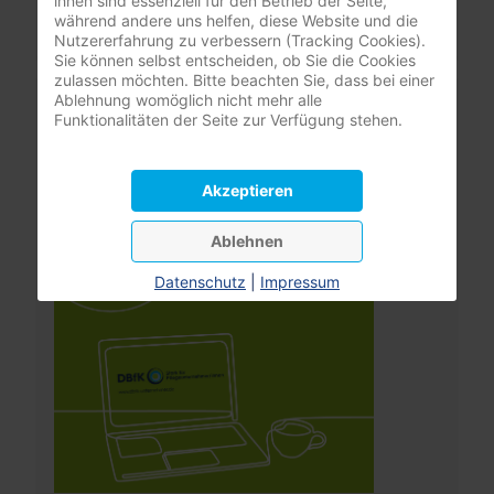
ihnen sind essenziell für den Betrieb der Seite,
Benutzername vergessen?
während andere uns helfen, diese Website und die
Nutzererfahrung zu verbessern (Tracking Cookies).
Sie können selbst entscheiden, ob Sie die Cookies
zulassen möchten. Bitte beachten Sie, dass bei einer
Leistungsrechner
Ablehnung womöglich nicht mehr alle
Funktionalitäten der Seite zur Verfügung stehen.
Pflegeversicherung
Akzeptieren
Ablehnen
Datenschutz
|
Impressum