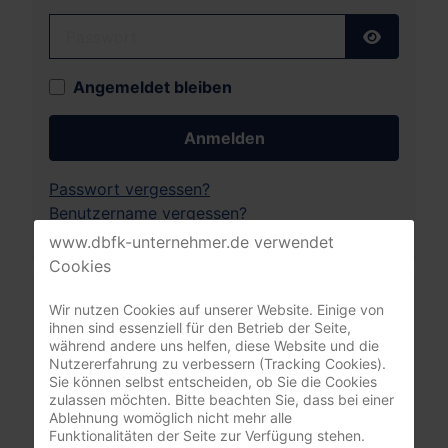
Passwort
Passwort
Angemeldet bleiben
Anmelden
Passwort vergessen?
Benutzername vergessen?
www.dbfk-unternehmer.de verwendet
Cookies
Leistungsrechner
Wir nutzen Cookies auf unserer Website. Einige von
Pflegeversicherung
ihnen sind essenziell für den Betrieb der Seite,
während andere uns helfen, diese Website und die
Nutzererfahrung zu verbessern (Tracking Cookies).
Sie können selbst entscheiden, ob Sie die Cookies
zulassen möchten. Bitte beachten Sie, dass bei einer
Ablehnung womöglich nicht mehr alle
Funktionalitäten der Seite zur Verfügung stehen.