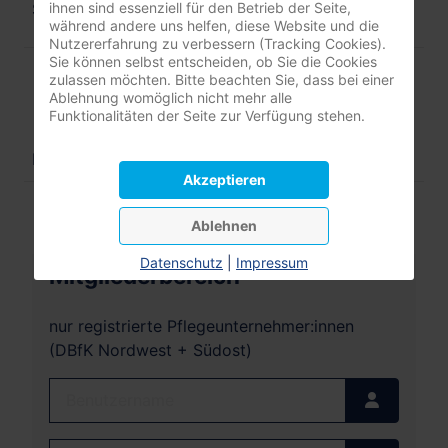
ihnen sind essenziell für den Betrieb der Seite,
Stand: Mai 2019
während andere uns helfen, diese Website und die
Nutzererfahrung zu verbessern (Tracking Cookies).
Sie können selbst entscheiden, ob Sie die Cookies
Poster - Berufsperspektive ambulante Pflege
zulassen möchten. Bitte beachten Sie, dass bei einer
Ablehnung womöglich nicht mehr alle
Download
Funktionalitäten der Seite zur Verfügung stehen.
DIN A2-FormatStand: Juli 2020
Akzeptieren
Ablehnen
Datenschutz
|
Impressum
Mitgliederbereich
nur registrierte Pflegeunternehmer:innen
(DBfK Nordwest + Südost)
Benutzername