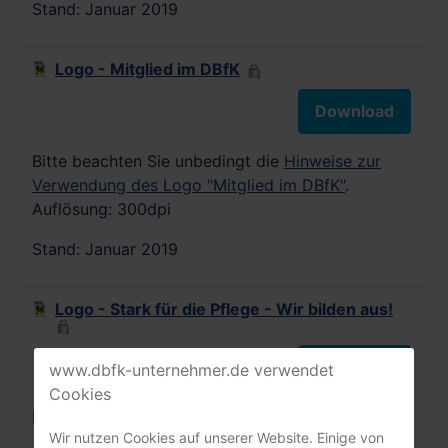
Stand: Januar 2019
Logo - Mitglied im DBfK
Download
Bitte beachten Sie unbedingt die
Hinweise zur
Verwendung des Logo "Mitglied im DBfK"
.
Auflösung: 300dpi
Stand: Januar 2019
Logo - Stark für die Pflege - Wir bilden aus!
Download
www.dbfk-unternehmer.de verwendet
Cookies
DBfK Nordwest e.V.
Wir nutzen Cookies auf unserer Website. Einige von