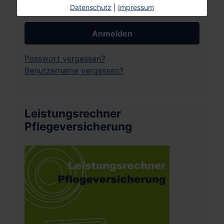
Datenschutz
|
Impressum
Angemeldet bleiben
Anmelden
Passwort vergessen?
Benutzername vergessen?
Leistungsrechner
Pflegeversicherung