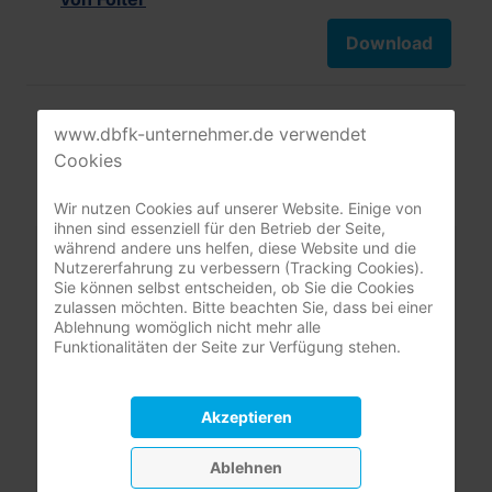
Download
www.dbfk-unternehmer.de verwendet
Cookies
Wir nutzen Cookies auf unserer Website. Einige von
ihnen sind essenziell für den Betrieb der Seite,
Mitgliederbereich
während andere uns helfen, diese Website und die
Nutzererfahrung zu verbessern (Tracking Cookies).
Sie können selbst entscheiden, ob Sie die Cookies
nur registrierte Pflegeunternehmer:innen
zulassen möchten. Bitte beachten Sie, dass bei einer
Ablehnung womöglich nicht mehr alle
(DBfK Nordwest + Südost)
Funktionalitäten der Seite zur Verfügung stehen.
Benutzername
Akzeptieren
Passwort
Ablehnen
Passwort