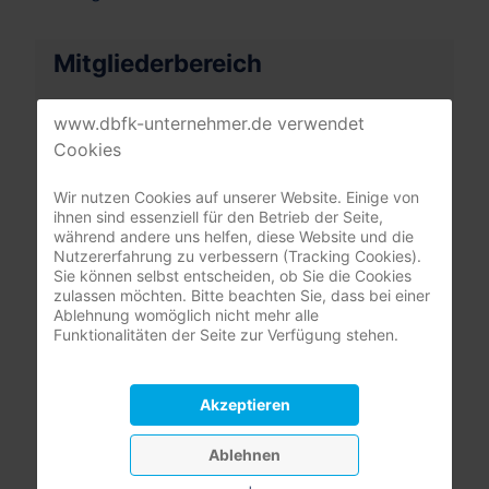
Mitgliederbereich
nur registrierte Pflegeunternehmer:innen
www.dbfk-unternehmer.de verwendet
(DBfK Nordwest + Südost)
Cookies
Benutzername
Wir nutzen Cookies auf unserer Website. Einige von
ihnen sind essenziell für den Betrieb der Seite,
während andere uns helfen, diese Website und die
Passwort
Nutzererfahrung zu verbessern (Tracking Cookies).
Sie können selbst entscheiden, ob Sie die Cookies
Passwort
zulassen möchten. Bitte beachten Sie, dass bei einer
Ablehnung womöglich nicht mehr alle
Angemeldet bleiben
Funktionalitäten der Seite zur Verfügung stehen.
Anmelden
Akzeptieren
Passwort vergessen?
Ablehnen
Benutzername vergessen?