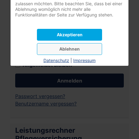
zulassen möchten. Bitte beachten Sie, dass bei einer
nur registrierte Pflegeunternehmer:innen
Ablehnung womöglich nicht mehr alle
(DBfK Nordwest + Südost)
Funktionalitäten der Seite zur Verfügung stehen.
Benutzername
Akzeptieren
Passwort
Ablehnen
Passwort
Datenschutz
|
Impressum
Angemeldet bleiben
Anmelden
Passwort vergessen?
Benutzername vergessen?
Leistungsrechner
Pflegeversicherung