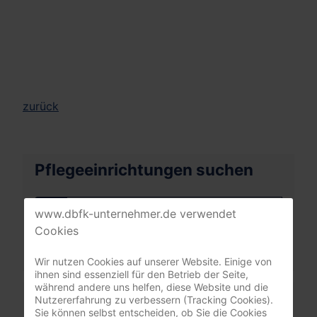
zurück
Pflegeeinrichtungen suchen
www.dbfk-unternehmer.de verwendet
Ihre PLZ oder Stadt
Cookies
Wir nutzen Cookies auf unserer Website. Einige von
ihnen sind essenziell für den Betrieb der Seite,
während andere uns helfen, diese Website und die
Mitgliederbereich
Nutzererfahrung zu verbessern (Tracking Cookies).
Sie können selbst entscheiden, ob Sie die Cookies