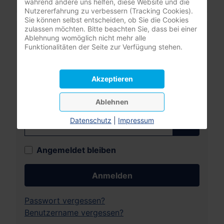
während andere uns helfen, diese Website und die
Nutzererfahrung zu verbessern (Tracking Cookies).
Sie können selbst entscheiden, ob Sie die Cookies
zulassen möchten. Bitte beachten Sie, dass bei einer
Mitgliederbereich
Ablehnung womöglich nicht mehr alle
Funktionalitäten der Seite zur Verfügung stehen.
nur registrierte Pflegeunternehmer:innen
(DBfK Nordwest + Südost)
Akzeptieren
Benutzername
Ablehnen
Passwort
Datenschutz
|
Impressum
Passwort
Angemeldet bleiben
Anmelden
Passwort vergessen?
Benutzername vergessen?