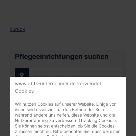
zurück
Pflegeeinrichtungen suchen
Ihre PLZ oder Stadt
www.dbfk-unternehmer.de verwendet
Cookies
Wir nutzen Cookies auf unserer Website. Einige von
ihnen sind essenziell für den Betrieb der Seite,
Mitgliederbereich
während andere uns helfen, diese Website und die
Nutzererfahrung zu verbessern (Tracking Cookies).
Sie können selbst entscheiden, ob Sie die Cookies
nur registrierte Pflegeunternehmer:innen
zulassen möchten. Bitte beachten Sie, dass bei einer
(DBfK Nordwest + Südost)