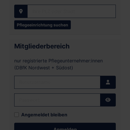
Ihre PLZ oder Stadt
Mitgliederbereich
nur registrierte Pflegeunternehmer:innen
(DBfK Nordwest + Südost)
Benutzername
Passwort
Passwort
Angemeldet bleiben
Anmelden