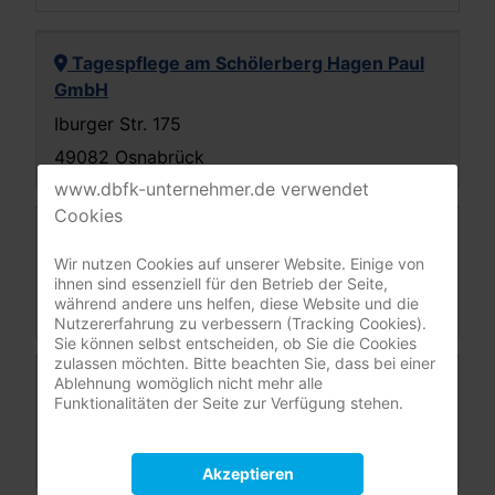
Tagespflege am Schölerberg Hagen Paul
GmbH
Iburger Str. 175
49082 Osnabrück
www.dbfk-unternehmer.de verwendet
Cookies
Tagespflege Am Bergerskamp 34 GmbH
Wir nutzen Cookies auf unserer Website. Einige von
Am Bergerskamp 34
ihnen sind essenziell für den Betrieb der Seite,
während andere uns helfen, diese Website und die
49082 Osnabrück
Nutzererfahrung zu verbessern (Tracking Cookies).
Sie können selbst entscheiden, ob Sie die Cookies
zulassen möchten. Bitte beachten Sie, dass bei einer
Ablehnung womöglich nicht mehr alle
Tagespflege "Treffpunkt PflegeFachWerk"
Funktionalitäten der Seite zur Verfügung stehen.
Glückaufstr. 179
49124 Georgsmarienhütte
Akzeptieren