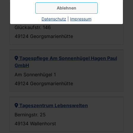
Ablehnen
VivoMea Agnes Schnitger GmbH -
Tagespflege 'Die gute Stube'
Datenschutz
|
Impressum
Glückaufstr. 146
49124 Georgsmarienhütte
Tagespflege Am Sonnenhügel Hagen Paul
GmbH
Am Sonnenhügel 1
49124 Georgsmarienhütte
Tageszentrum Lebenswelten
Berningstr. 25
49134 Wallenhorst