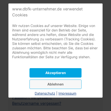
www.dbfk-unternehmer.de verwendet
Mitgliederbereich
Cookies
Wir nutzen Cookies auf unserer Website. Einige von
nur registrierte Pflegeunternehmer:innen
ihnen sind essenziell für den Betrieb der Seite,
(DBfK Nordwest + Südost)
während andere uns helfen, diese Website und die
Nutzererfahrung zu verbessern (Tracking Cookies).
Benutzername
Sie können selbst entscheiden, ob Sie die Cookies
zulassen möchten. Bitte beachten Sie, dass bei einer
Ablehnung womöglich nicht mehr alle
Passwort
Funktionalitäten der Seite zur Verfügung stehen.
Passwort
Angemeldet bleiben
Akzeptieren
Ablehnen
Anmelden
Datenschutz
|
Impressum
Passwort vergessen?
Benutzername vergessen?